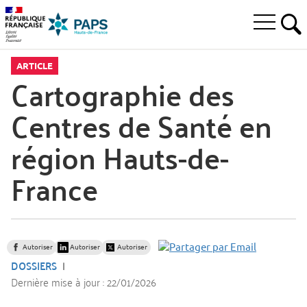
Aller
Aller
Aller
à
au
au
Ouvrir
la
menu
contenu
RE
le
recherche
principal,
menu
ARTICLE
principal
Cartographie des
Centres de Santé en
région Hauts-de-
France
Autoriser
Autoriser
Autoriser
DOSSIERS
Dernière mise à jour :
22/01/2026