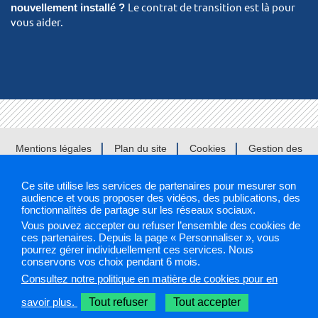
nouvellement installé ?
Le contrat de transition est là pour
vous aider.
Mentions légales
Plan du site
Cookies
Gestion des
cookies
Ce site utilise les services de partenaires pour mesurer son
audience et vous proposer des vidéos, des publications, des
fonctionnalités de partage sur les réseaux sociaux.
Sélectionnez une région pour accéder à votre site PAPS
Vous pouvez accepter ou refuser l’ensemble des cookies de
ces partenaires. Depuis la page « Personnaliser », vous
pourrez gérer individuellement ces services. Nous
Les sites PAPS
conservons vos choix pendant 6 mois.
Consultez notre politique en matière de cookies pour en
savoir plus.
Tout refuser
Tout accepter