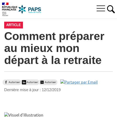
Aller
Aller
Aller
à
au
au
Ouvrir
la
menu
contenu
RE
le
recherche
principal,
menu
ARTICLE
principal
Comment préparer
au mieux mon
départ à la retraite
Autoriser
Autoriser
Autoriser
Dernière mise à jour :
12/12/2019