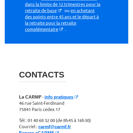
dans la limite de 12 trimestres pour la
retraite de base
ou
en achetant
des points entre 45 ans et le départ à
la retraite pour la retraite
complémentaire
.
CONTACTS
La CARMF
-
info pratiques
46 rue Saint-Ferdinand
75841 Paris cedex 17
Tél : 01 40 68 32 00 (de 8h45 à 16h30)
Courriel :
carmf@carmf.fr
Espace eCARMF