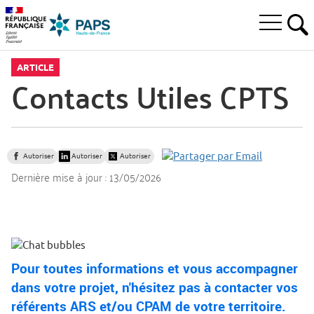
Aller
Aller
Aller
à
au
au
Ouvrir
la
menu
contenu
RE
le
recherche
principal,
menu
ARTICLE
principal
Contacts Utiles CPTS
Autoriser
Autoriser
Autoriser
Dernière mise à jour :
13/05/2026
Pour toutes informations et vous accompagner
dans votre projet, n'hésitez pas à contacter vos
référents ARS et/ou CPAM de votre territoire.