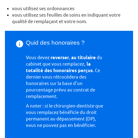
vous utilisez ses ordonnances
vous utilisez ses feuilles de soins en indiquant votre
qualité de remplaçant et votre nom.
Quid des honoraires ?
Vous devez
reverser
,
au titulaire
du
cabinet que vous remplacez,
la
totalité des honoraires perçus
. Ce
dernier vous rétrocèdera des
honoraires sur la base d’un
pourcentage prévu au contrat de
remplacement.
A noter : si le chirurgien-dentiste que
vous remplacez bénéficie du droit
permanent au dépassement (DP),
vous ne pouvez pas en bénéficier.