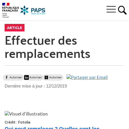
Aller
Aller
Aller
à
au
au
Ouvrir
la
menu
contenu
RE
le
recherche
principal,
menu
ARTICLE
principal
Effectuer des
remplacements
Autoriser
Autoriser
Autoriser
Dernière mise à jour :
12/12/2019
Crédit : Fotolia
Qui peut remplacer ? Quelles sont les