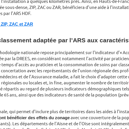
 l’installation à quelques kilomètres près. Ainsi, en Hauts-de-Fran
ée sous-dense, ZIP, ZAC ou ZAR, bénéficiera d’une aide à l’installat
s par l’ARS HDF.
 ZIP, ZAC et ZAR
lassement adaptée par l’ARS aux caractérist
odologie nationale repose principalement sur l’indicateur d’« Acce
née par la DREES, en considérant notamment l'activité par pratici
 le temps d'accès au praticien et la consommation de soins par cla
 concertation avec les représentants de l’union régionale des pro
 médecins et de l’Assurance maladie, a fait le choix d’adapter cet
régionales ou locales et, in fine, augmenter le nombre de territoire
 été répartis au regard de plusieurs indicateurs démographiques te
de 65 ans, ainsi que des indicateurs de santé de la population (pré
le, qui permet d’inclure plus de territoires dans les aides à l’inst
nt bénéficier des effets du zonage
avec une couverture de la pop
ants). Les départements de l’Aisne et de l’Oise sont intégralement 