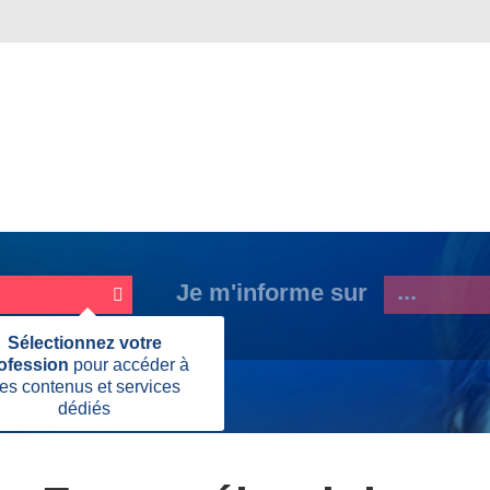
Je m'informe sur
Fermer
Sélectionnez votre
cette
ofession
pour accéder à
information
es contenus et services
ins Généralistes
dédiés