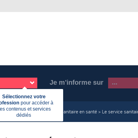
Je m'informe sur
Fermer
Sélectionnez votre
cette
ofession
pour accéder à
information
es contenus et services
 initiale ou continue
Service sanitaire en santé
Le service sanita
dédiés
Page
actuelle: