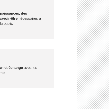
nnaissances, des
avoir-être
nécessaires à
du public
ion et échange
avec les
mme.