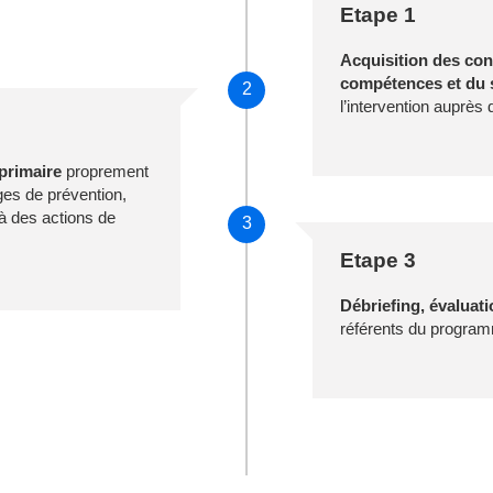
Etape 1
Acquisition des co
compétences et du s
2
l’intervention auprès 
primaire
proprement
ges de prévention,
 à des actions de
3
Etape 3
Débriefing, évaluat
référents du progra