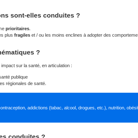
ons sont-elles conduites ?
mme
prioritaires
.
es plus
fragiles
et / ou les moins enclines à adopter des comportemen
hématiques ?
 impact sur la santé, en articulation :
 santé publique
es régionales de santé.
traception, addictions (tabac, alcool, drogues, etc.), nutrition, obés
les conduites ?