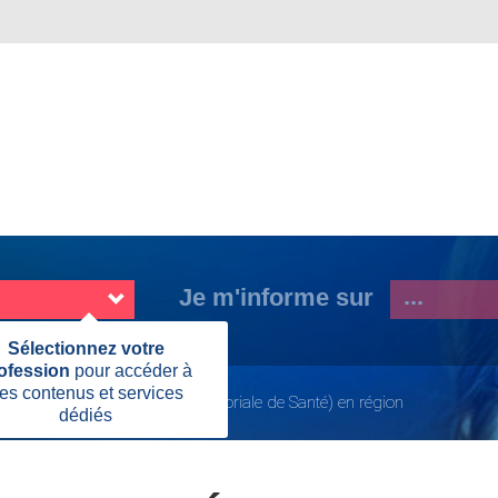
Je m'informe sur
Fermer
Sélectionnez votre
cette
ofession
pour accéder à
information
es contenus et services
munauté Professionnelle Territoriale de Santé) en région
dédiés