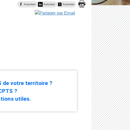
Autoriser
Autoriser
Autoriser
de votre territoire ?
 CPTS ?
tions utiles.