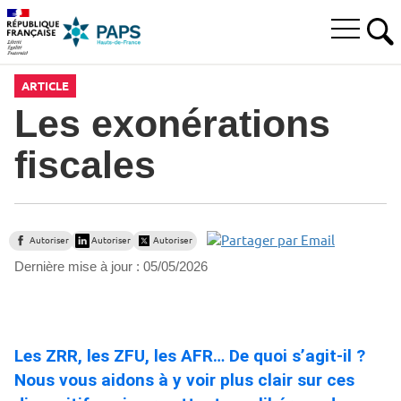
Aller
Aller
Aller
à
au
au
Ouvrir
la
menu
contenu
RE
le
recherche
principal,
menu
ARTICLE
principal
Les exonérations
fiscales
Autoriser
Autoriser
Autoriser
Dernière mise à jour :
05/05/2026
Les ZRR, les ZFU, les AFR… De quoi s’agit-il ?
Nous vous aidons à y voir plus clair sur ces