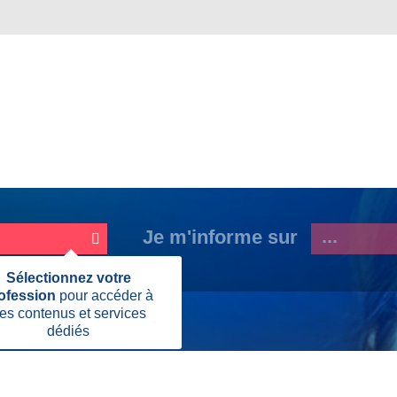
Je m'informe sur
Fermer
Sélectionnez votre
cette
ofession
pour accéder à
information
es contenus et services
dédiés