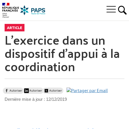
Aller
Aller
Aller
à
au
au
Ouvrir
la
menu
contenu
RE
le
recherche
principal,
menu
ARTICLE
principal
L’exercice dans un
dispositif d’appui à la
coordination
Autoriser
Autoriser
Autoriser
Dernière mise à jour :
12/12/2019