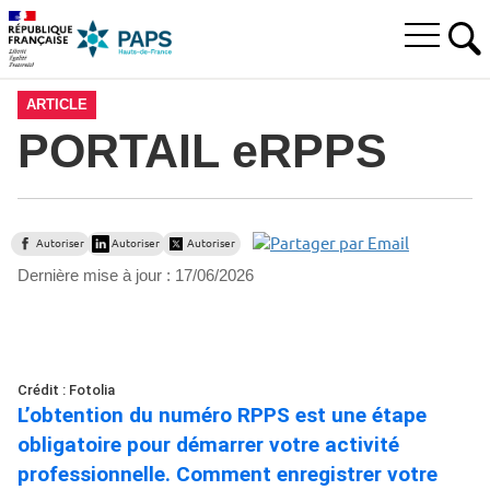
Aller
Aller
Aller
à
au
au
Ouvrir
la
menu
contenu
RE
le
recherche
principal,
menu
ARTICLE
principal
PORTAIL eRPPS
Autoriser
Autoriser
Autoriser
Dernière mise à jour :
17/06/2026
Crédit : Fotolia
L’obtention du numéro RPPS est une étape
obligatoire pour démarrer votre activité
professionnelle. Comment enregistrer votre